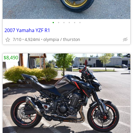
•
•
•
•
•
•
2007 Yamaha YZF R1
7/10
4,924mi
olympia / thurston
$8,490