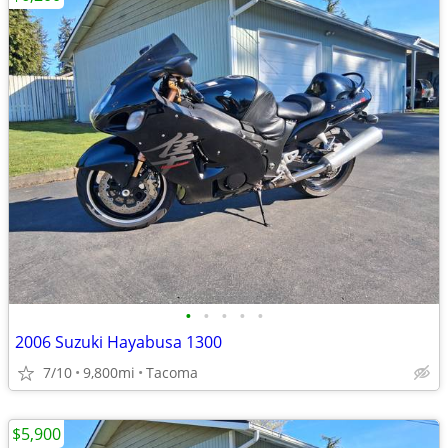
•
•
•
•
•
2006 Suzuki Hayabusa 1300
7/10
9,800mi
Tacoma
$5,900