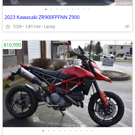
•
•
•
•
•
•
•
•
•
2023 Kawasaki ZR900FPFNN Z900
7/29
1,811mi
Lacey
$10,990
•
•
•
•
•
•
•
•
•
•