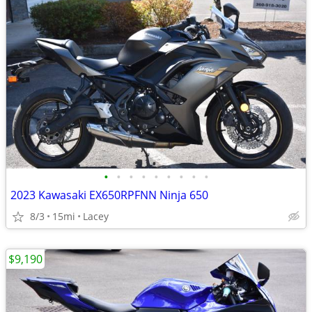
•
•
•
•
•
•
•
•
•
2023 Kawasaki EX650RPFNN Ninja 650
8/3
15mi
Lacey
$9,190