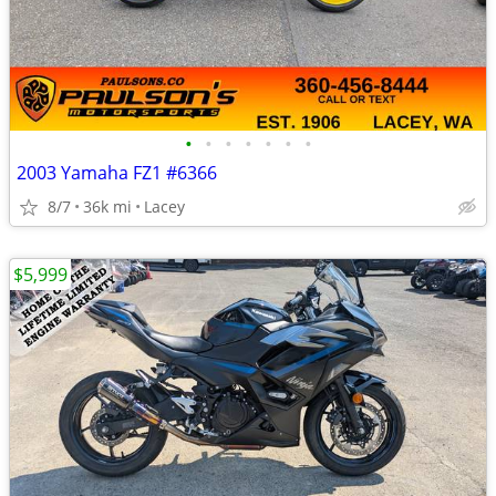
•
•
•
•
•
•
•
2003 Yamaha FZ1 #6366
8/7
36k mi
Lacey
$5,999