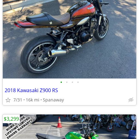
•
•
•
•
2018 Kawasaki Z900 RS
7/31
16k mi
Spanaway
$3,299