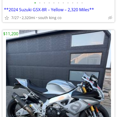
•
•
•
•
•
•
•
•
•
•
•
**2024 Suzuki GSX-8R – Yellow – 2,320 Miles**
7/27
2,320mi
south king co
$11,200