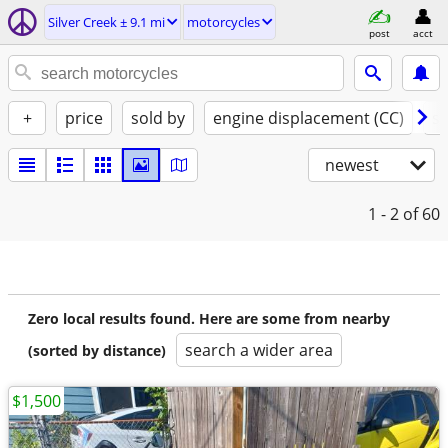
Silver Creek ± 9.1 mi
motorcycles
post
acct
+
price
sold by
engine displacement (CC)
st
newest
1 - 2
of 60
Zero local results found. Here are some from nearby
search a wider area
(sorted by distance)
$1,500