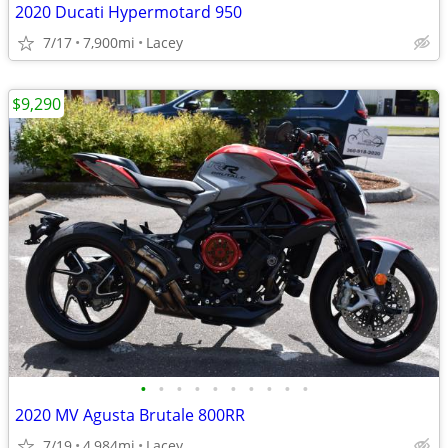
2020 Ducati Hypermotard 950
7/17
7,900mi
Lacey
$9,290
•
•
•
•
•
•
•
•
•
•
2020 MV Agusta Brutale 800RR
7/19
4,984mi
Lacey