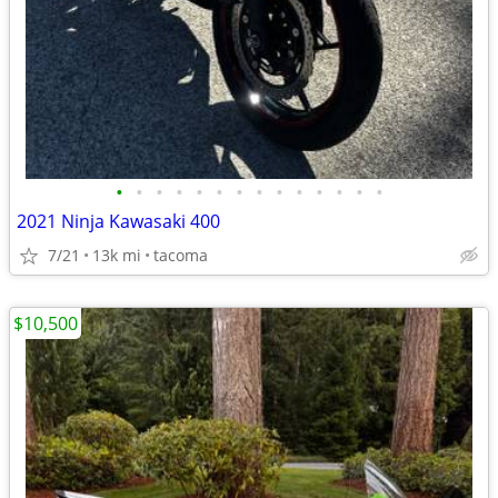
•
•
•
•
•
•
•
•
•
•
•
•
•
•
2021 Ninja Kawasaki 400
7/21
13k mi
tacoma
$10,500