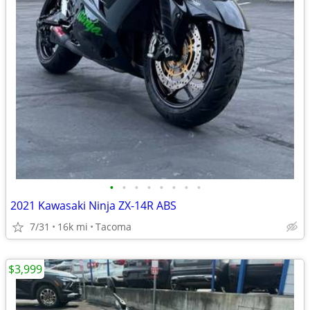
•
•
•
•
•
•
•
•
2021 Kawasaki Ninja ZX-14R ABS
7/31
16k mi
Tacoma
$3,999