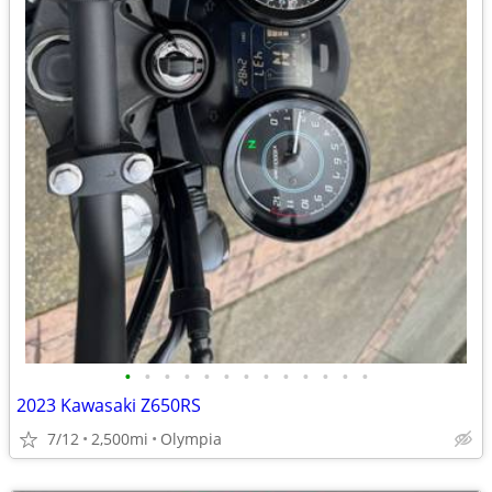
•
•
•
•
•
•
•
•
•
•
•
•
•
2023 Kawasaki Z650RS
7/12
2,500mi
Olympia