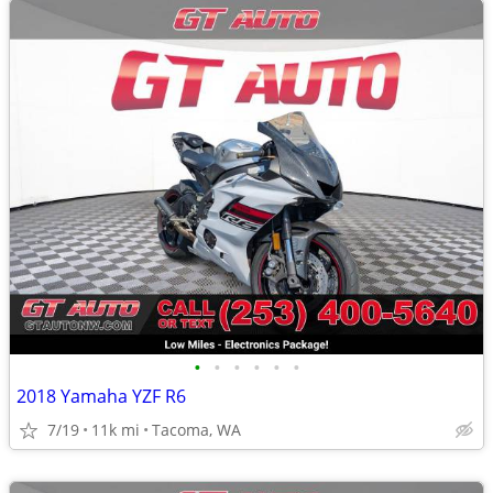
•
•
•
•
•
•
2018 Yamaha YZF R6
7/19
11k mi
Tacoma, WA