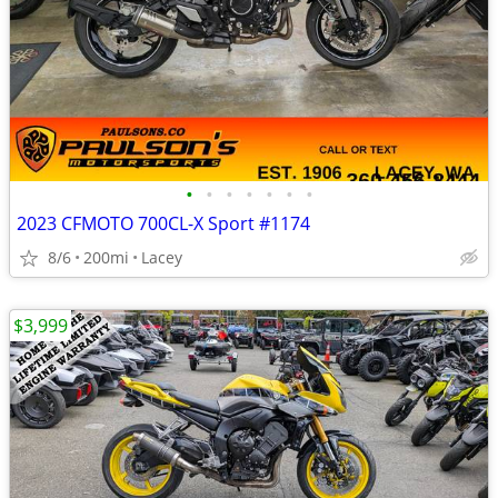
•
•
•
•
•
•
•
2023 CFMOTO 700CL-X Sport #1174
8/6
200mi
Lacey
$3,999