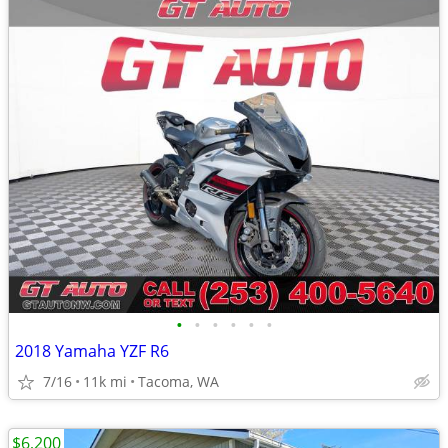
•
•
•
•
•
•
2018 Yamaha YZF R6
7/16
11k mi
Tacoma, WA
$6,200