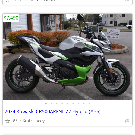
$7,490
•
•
•
•
•
•
•
•
•
2024 Kawaski CR500ARFNL Z7 Hybrid (ABS)
8/1
6mi
Lacey