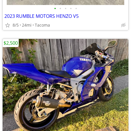
•
•
•
•
•
2023 RUMBLE MOTORS HENZO V5
8/5
24mi
Tacoma
$2,500