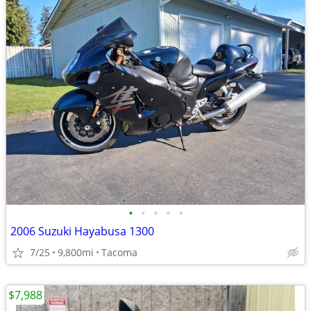
•
•
•
•
•
2006 Suzuki Hayabusa 1300
7/25
9,800mi
Tacoma
$7,988