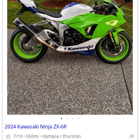
•
•
•
•
2024 Kawasaki Ninja ZX-6R
7/10
550mi
olympia / thurston