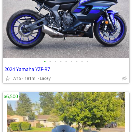
•
•
•
•
•
•
•
•
•
2024 Yamaha YZF-R7
7/15
181mi
Lacey
$6,500