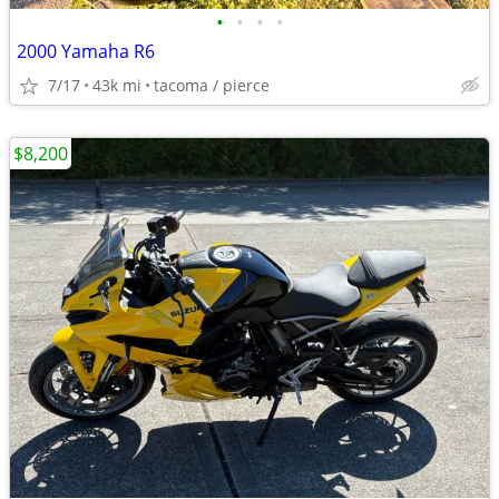
•
•
•
•
2000 Yamaha R6
7/17
43k mi
tacoma / pierce
$8,200