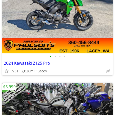
•
•
•
•
2024 Kawasaki Z125 Pro
7/31
2,026mi
Lacey
$6,999