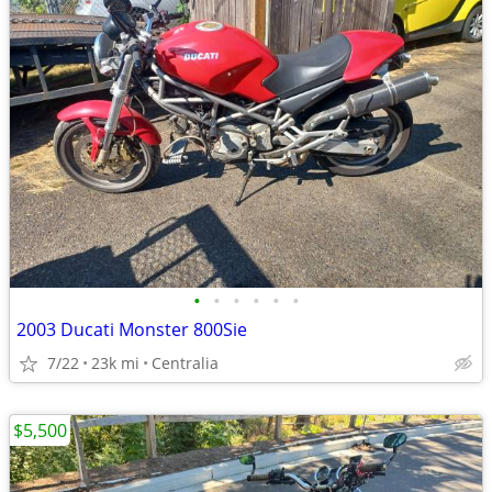
•
•
•
•
•
•
2003 Ducati Monster 800Sie
7/22
23k mi
Centralia
$5,500