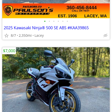
•
•
•
•
•
•
2025 Kawasaki Ninja® 500 SE ABS #KAA39865
8/7
2,350mi
Lacey
$7,000