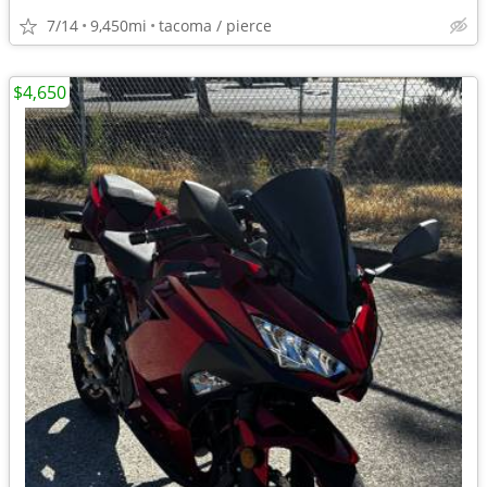
7/14
9,450mi
tacoma / pierce
$4,650