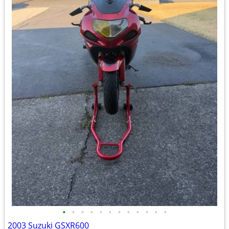
•
•
•
•
•
•
•
•
•
•
•
•
2003 Suzuki GSXR600