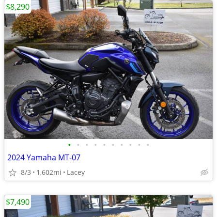
$8,290
•
•
•
•
•
•
•
•
•
•
2024 Yamaha MT-07
8/3
1,602mi
Lacey
$7,490