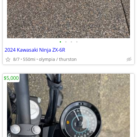
•
•
•
•
2024 Kawasaki Ninja ZX-6R
8/7
550mi
olympia / thurston
$5,000