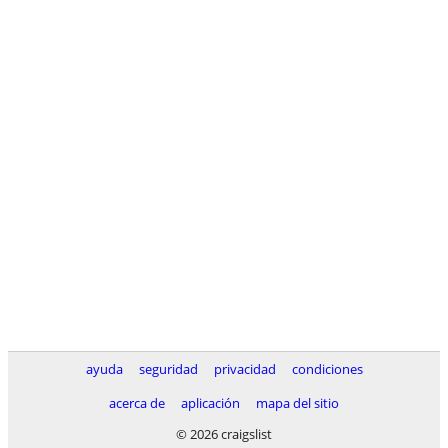
ayuda
seguridad
privacidad
condiciones
acerca de
aplicación
mapa del sitio
© 2026 craigslist